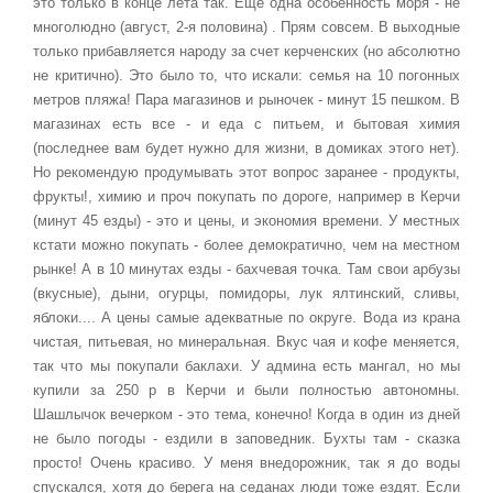
это только в конце лета так. Еще одна особенность моря - не
многолюдно (август, 2-я половина) . Прям совсем. В выходные
только прибавляется народу за счет керченских (но абсолютно
не критично). Это было то, что искали: семья на 10 погонных
метров пляжа! Пара магазинов и рыночек - минут 15 пешком. В
магазинах есть все - и еда с питьем, и бытовая химия
(последнее вам будет нужно для жизни, в домиках этого нет).
Но рекомендую продумывать этот вопрос заранее - продукты,
фрукты!, химию и проч покупать по дороге, например в Керчи
(минут 45 езды) - это и цены, и экономия времени. У местных
кстати можно покупать - более демократично, чем на местном
рынке! А в 10 минутах езды - бахчевая точка. Там свои арбузы
(вкусные), дыни, огурцы, помидоры, лук ялтинский, сливы,
яблоки.... А цены самые адекватные по округе. Вода из крана
чистая, питьевая, но минеральная. Вкус чая и кофе меняется,
так что мы покупали баклахи. У админа есть мангал, но мы
купили за 250 р в Керчи и были полностью автономны.
Шашлычок вечерком - это тема, конечно! Когда в один из дней
не было погоды - ездили в заповедник. Бухты там - сказка
просто! Очень красиво. У меня внедорожник, так я до воды
спускался, хотя до берега на седанах люди тоже ездят. Если