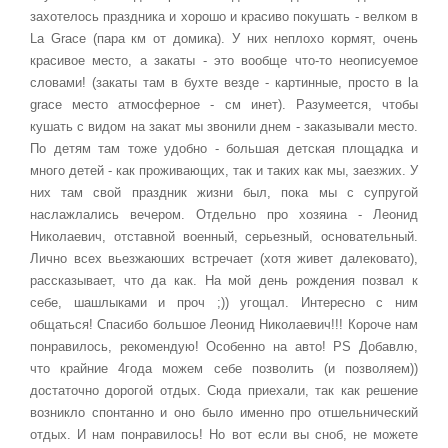
захотелось праздника и хорошо и красиво покушать - велком в
La Grace (пара км от домика). У них неплохо кормят, очень
красивое место, а закаты - это вообще что-то неописуемое
словами! (закаты там в бухте везде - картинные, просто в la
grace место атмосферное - см инет). Разумеется, чтобы
кушать с видом на закат мы звонили днем - заказывали место.
По детям там тоже удобно - большая детская площадка и
много детей - как проживающих, так и таких как мы, заезжих. У
них там свой праздник жизни был, пока мы с супругой
наслажлались вечером. Отдельно про хозяина - Леонид
Николаевич, отставной военный, серьезный, основательный.
Лично всех вьезжаюших встречает (хотя живет далековато),
рассказывает, что да как. На мой день рождения позвал к
себе, шашлыками и проч ;)) угощал. Интересно с ним
общаться! Спасибо большое Леонид Николаевич!!! Короче нам
понравилось, рекомендую! Особенно на авто! PS Добавлю,
что крайние 4года можем себе позволить (и позволяем))
достаточно дорогой отдых. Сюда приехали, так как решение
возникло спонтанно и оно было именно про отшельнический
отдых. И нам понравилось! Но вот если вы сноб, не можете