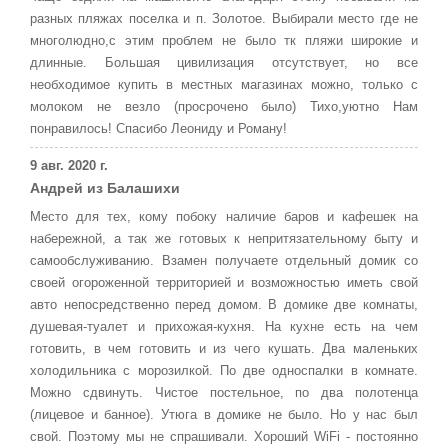
разных пляжах поселка и п. Золотое. Выбирали место где не
многолюдно,с этим проблем не было тк пляжи широкие и
длинные. Большая цивилизация отсутствует, но все
необходимое купить в местных магазинах можно, только с
молоком не везло (просрочено было) Тихо,уютно Нам
понравилось! Спасибо Леониду и Роману!
9 авг. 2020 г.
Андрей из Балашихи
Место для тех, кому побоку наличие баров и кафешек на
набережной, а так же готовых к непритязательному быту и
самообслуживанию. Взамен получаете отдельный домик со
своей огороженной территорией и возможностью иметь свой
авто непосредственно перед домом. В домике две комнаты,
душевая-туалет и прихожая-кухня. На кухне есть на чем
готовить, в чем готовить и из чего кушать. Два маленьких
холодильника с морозилкой. По две односпалки в комнате.
Можно сдвинуть. Чистое постельное, по два полотенца
(лицевое и банное). Утюга в домике не было. Но у нас был
свой. Поэтому мы не спрашивали. Хороший WiFi - постоянно