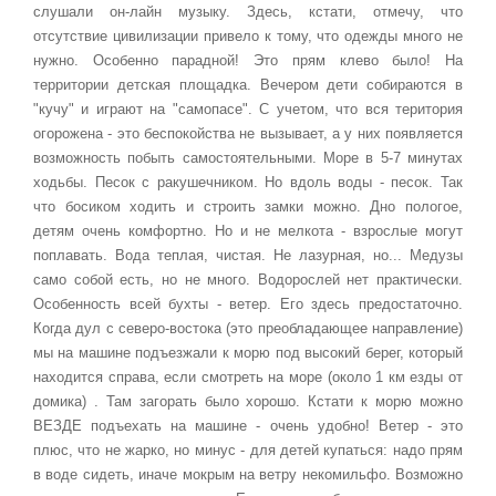
слушали он-лайн музыку. Здесь, кстати, отмечу, что
отсутствие цивилизации привело к тому, что одежды много не
нужно. Особенно парадной! Это прям клево было! На
территории детская площадка. Вечером дети собираются в
"кучу" и играют на "самопасе". С учетом, что вся територия
огорожена - это беспокойства не вызывает, а у них появляется
возможность побыть самостоятельными. Море в 5-7 минутах
ходьбы. Песок с ракушечником. Но вдоль воды - песок. Так
что босиком ходить и строить замки можно. Дно пологое,
детям очень комфортно. Но и не мелкота - взрослые могут
поплавать. Вода теплая, чистая. Не лазурная, но... Медузы
само собой есть, но не много. Водорослей нет практически.
Особенность всей бухты - ветер. Его здесь предостаточно.
Когда дул с северо-востока (это преобладающее направление)
мы на машине подъезжали к морю под высокий берег, который
находится справа, если смотреть на море (около 1 км езды от
домика) . Там загорать было хорошо. Кстати к морю можно
ВЕЗДЕ подъехать на машине - очень удобно! Ветер - это
плюс, что не жарко, но минус - для детей купаться: надо прям
в воде сидеть, иначе мокрым на ветру некомильфо. Возможно